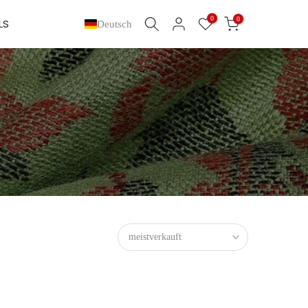
0
0
LS
Deutsch
meistverkauft