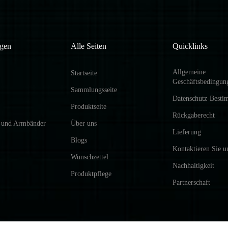
gen
Alle Seiten
Quicklinks
Allgemeine
Startseite
Geschäftsbedingun
Sammlungsseite
Datenschutz-Best
Produktseite
Rückgaberecht
 und Armbänder
Über uns
Lieferung
Blogs
Kontaktieren Sie u
Wunschzettel
Nachhaltigkeit
Produktpflege
Partnerschaft