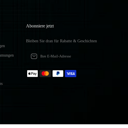
Abonniere jetzt
Bleiben Sie dran für Rabatte & Geschichten
gen
immungen
ns